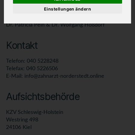
22846 Norderstedt
Einstellungen ändern
Vertreten durch:
Dr. Patricia Pein & Dr. Wolfgang Hoßdorf
Kontakt
Telefon: 040 5228248
Telefax: 040 5226506
E-Mail: info@zahnarzt-norderstedt.online
Aufsichtsbehörde
KZV Schleswig-Holstein
Westring 498
24106 Kiel