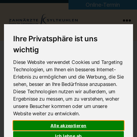
Online-Termin
Menü
Zahnärzte
Ihre Privatsphäre ist uns
Syltkuhlen
wichtig
Diese Website verwendet Cookies und Targeting
Impressum
Technologien, um Ihnen ein besseres Internet-
Erlebnis zu ermöglichen und die Werbung, die Sie
sehen, besser an Ihre Bedürfnisse anzupassen.
Diese Technologien nutzen wir außerdem, um
Ergebnisse zu messen, um zu verstehen, woher
Angaben gemäß § 5 TMG
unsere Besucher kommen oder um unsere
Website weiter zu entwickeln.
Zahnärzte Syltkuhlen Dr. Patricia Pein & Dr.
Alle akzeptieren
Wolfgang Hoßdorf
Syltkuhlen 1-3
Ich lehne ab